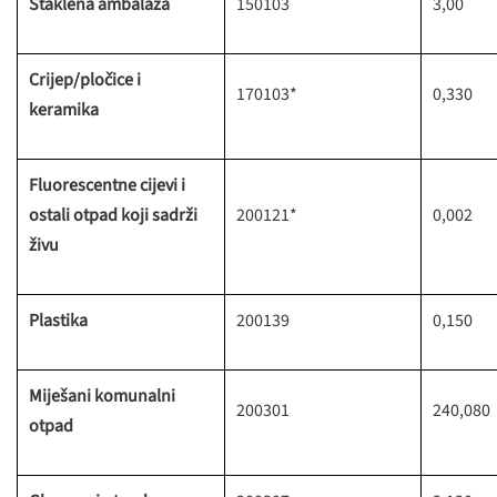
Staklena ambalaža
150103
3,00
Crijep/pločice i
170103*
0,330
keramika
Fluorescentne cijevi i
ostali otpad koji sadrži
200121*
0,002
živu
Plastika
200139
0,150
Miješani komunalni
200301
240,080
otpad