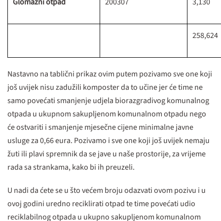
Glomazni otpad
200307
3,130
258,624
Nastavno na tablični prikaz ovim putem pozivamo sve one koji
još uvijek nisu zadužili komposter da to učine jer će time ne
samo povećati smanjenje udjela biorazgradivog komunalnog
otpada u ukupnom sakupljenom komunalnom otpadu nego
će ostvariti i smanjenje mjesečne cijene minimalne javne
usluge za 0,66 eura. Pozivamo i sve one koji još uvijek nemaju
žuti ili plavi spremnik da se jave u naše prostorije, za vrijeme
rada sa strankama, kako bi ih preuzeli.
U nadi da ćete se u što većem broju odazvati ovom pozivu i u
ovoj godini uredno reciklirati otpad te time povećati udio
reciklabilnog otpada u ukupno sakupljenom komunalnom