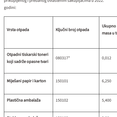
prikupljenog i predanog ovlaštenim sakupljačima u 2022.
godini:
Ukupno 
Vrsta otpada
Ključni broj otpada
masa u 
Otpadni tiskarski toneri
080317*
0,012
koji sadrže opasne tvari
Miješani papir i karton
150101
6,250
Plastična ambalaža
150102
5,400