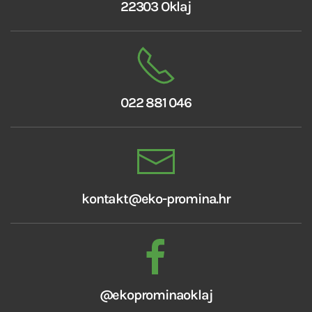
22303 Oklaj
022 881 046
kontakt@eko-promina.hr
@ekoprominaoklaj