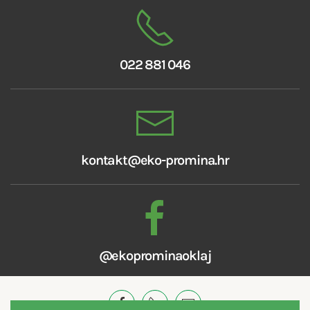
022 881 046
kontakt@eko-promina.hr
@ekoprominaoklaj