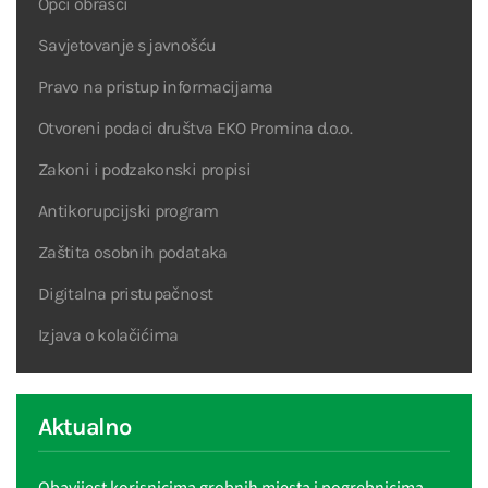
Opći obrasci
Savjetovanje s javnošću
Pravo na pristup informacijama
Otvoreni podaci društva EKO Promina d.o.o.
Zakoni i podzakonski propisi
Antikorupcijski program
Zaštita osobnih podataka
Digitalna pristupačnost
Izjava o kolačićima
Aktualno