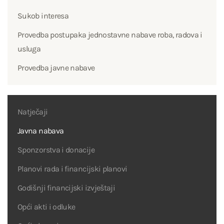
Sukob interesa
Provedba postupaka jednostavne nabave roba, radova i
usluga
Provedba javne nabave
Natječaji
Javna nabava
Sponzorstva i donacije
Planovi rada i financijski planovi
Godišnji financijski izvještaji
Opći akti i odluke