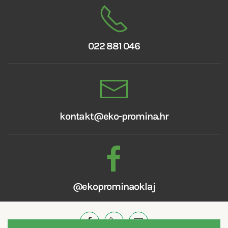
022 881 046
kontakt@eko-promina.hr
@ekoprominaoklaj