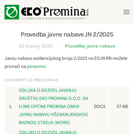
Skip to main content
Provedba javne nabave JN 2/2025
02 Srpanj 2025
Provedba javne nabave
Javnu nabavu evidencijskog broja 2/2025 na EOJN RN možete
pronaći na
poveznici.
DOKUMENTI ZA PREUZIMANJE
ODLUKA O DOZVOLJAVANJU
DRUŠTVU EKO PROMINA D.O.O. DA
1.
U IME OPĆINE PROMINA OBAVI
DOCX
57 KB
JAVNU NABAVU VIŠENAMJENSKOG
RADNOG STROJA (WORD)
ODLUKU O DOZVOLJAVANJU