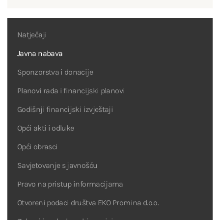
Natječaji
Javna nabava
Sponzorstva i donacije
Planovi rada i financijski planovi
Godišnji financijski izvještaji
Opći akti i odluke
Opći obrasci
Savjetovanje s javnošću
Pravo na pristup informacijama
Otvoreni podaci društva EKO Promina d.o.o.