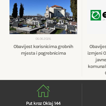
06.06.2026.
Obavijest korisnicima grobnih
Obavije
mjesta i pogrebnicima
izmjeni O
javne
komunaln
Put kroz Oklaj 144