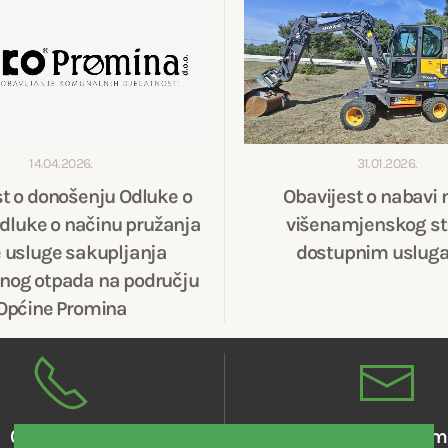
14.04.2026.
31.01.2026.
st o donošenju Odluke o
Obavijest o nabavi 
dluke o načinu pružanja
višenamjenskog str
 usluge sakupljanja
dostupnim uslug
og otpada na području
Općine Promina
022 881 046
kontakt@eko-promi