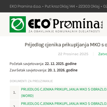
EKO Promina d.o.o. • Put kroz Oklaj 144 • 22303 Oklaj • 0
Skip to main content
Prijedlog cjenika prikupljanja MKO s 
22 Prosinac 2025
Zatv
Početak savjetovanja:
22. 12. 2025. godine
Završetak savjetovanja:
20. 1. 2026. godine
DOKUMENTI ZA PREUZIMANJE
PRIJEDLOG CJENIKA PRIKUPLJANJA MKO S OBRAZLO
1.
(WORD)
PRIJEDLOG CJENIKA PRIKUPLJANJA MKO S OBRAZLO
2.