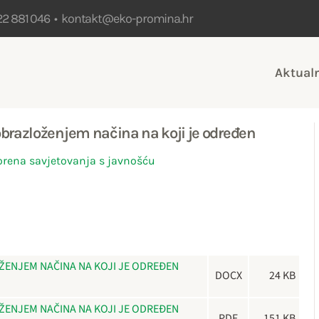
22 881 046 •
kontakt@eko-promina.hr
Aktual
obrazloženjem načina na koji je određen
orena savjetovanja s javnošću
ŽENJEM NAČINA NA KOJI JE ODREĐEN
DOCX
24 KB
ŽENJEM NAČINA NA KOJI JE ODREĐEN
PDF
151 KB