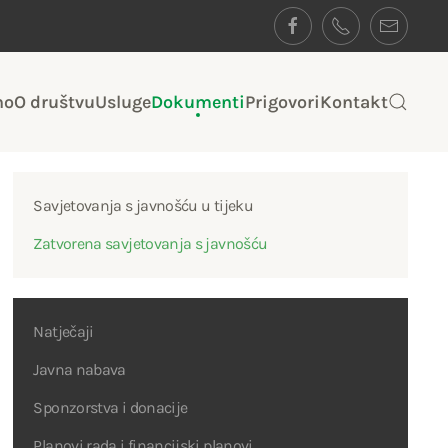
no
O društvu
Usluge
Dokumenti
Prigovori
Kontakt
Savjetovanja s javnošću u tijeku
Zatvorena savjetovanja s javnošću
Natječaji
Javna nabava
Sponzorstva i donacije
Planovi rada i financijski planovi