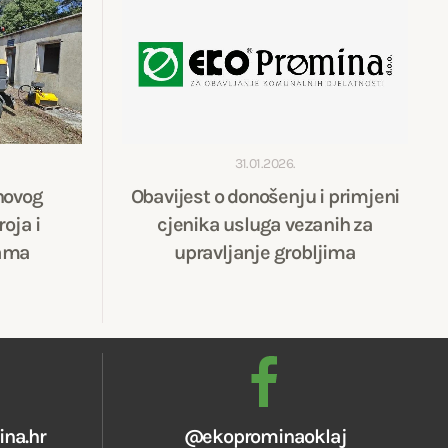
31.01.2026.
novog
Obavijest o donošenju i primjeni
oja i
cjenika usluga vezanih za
ama
upravljanje grobljima
na.hr
@ekoprominaoklaj