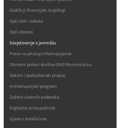
Godišnji financijski izvještaji
Opći akti i odluke
Opći obrasci
Savjetovanje s javnošću
Pravo na pristup informacijama
Otvoreni podaci društva EKO Promina d.o.o.
Zakoni i podzakonski propisi
Antikorupcijski program
Zaštita osobnih podataka
Digitalna pristupačnost
Izjava o kolačićima