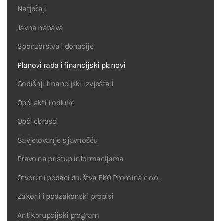
Natječaji
Javna nabava
Sponzorstva i donacije
Planovi rada i financijski planovi
Godišnji financijski izvještaji
Opći akti i odluke
Opći obrasci
Savjetovanje s javnošću
Pravo na pristup informacijama
Otvoreni podaci društva EKO Promina d.o.o.
Zakoni i podzakonski propisi
Antikorupcijski program