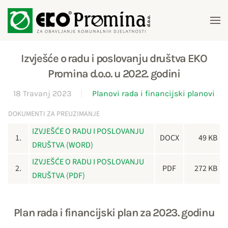
Skip to main content
Izvješće o radu i poslovanju društva EKO
Promina d.o.o. u 2022. godini
18 Travanj 2023
Planovi rada i financijski planovi
DOKUMENTI ZA PREUZIMANJE
IZVJEŠĆE O RADU I POSLOVANJU
1.
DOCX
49 KB
DRUŠTVA (WORD)
IZVJEŠĆE O RADU I POSLOVANJU
2.
PDF
272 KB
DRUŠTVA (PDF)
Plan rada i financijski plan za 2023. godinu