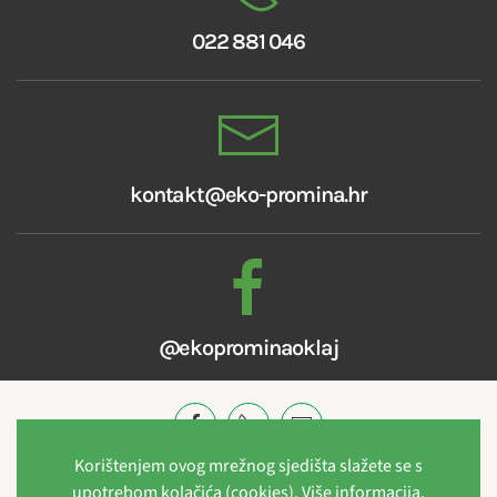
022 881 046
kontakt@eko-promina.hr
@ekoprominaoklaj
Korištenjem ovog mrežnog sjedišta slažete se s
© 2021 EKO Promina d.o.o.
· Put kroz Oklaj 144 · 22303 Oklaj
upotrebom kolačića (cookies).
Više informacija
.